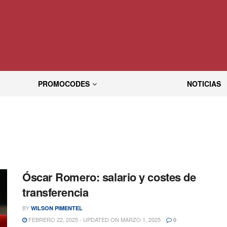
PROMOCODES
NOTICIAS
Óscar Romero: salario y costes de
transferencia
BY
WILSON PIMENTEL
FEBRERO 22, 2025 - UPDATED ON MARZO 1, 2025
0