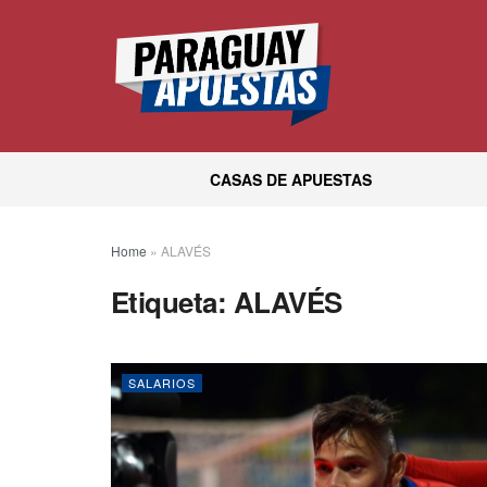
CASAS DE APUESTAS
Home
»
ALAVÉS
Etiqueta:
ALAVÉS
SALARIOS