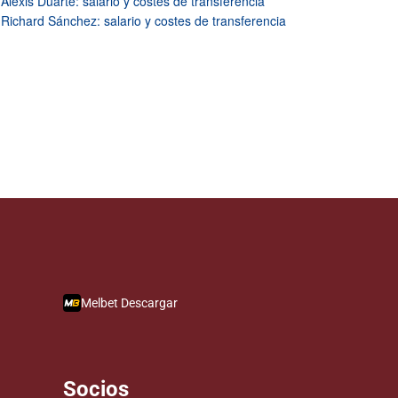
Alexis Duarte: salario y costes de transferencia
Richard Sánchez: salario y costes de transferencia
Melbet Descargar
Socios