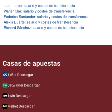
Juan Iturbe: salario y costes de transferencia
Walter Clar: salario y costes de transferencia
Federico Santander: salario y costes de transferencia
Alexis Duarte: salario y costes de transferencia
Richard Sánchez: salario y costes de transferencia
Casas de apuestas​​​
1xBet Descargar
Betwinner Descargar
1win Descargar
Melbet Descargar