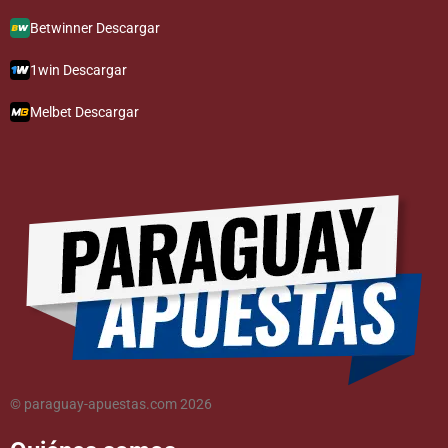
Betwinner Descargar
1win Descargar
Melbet Descargar
© paraguay-apuestas.com 2026