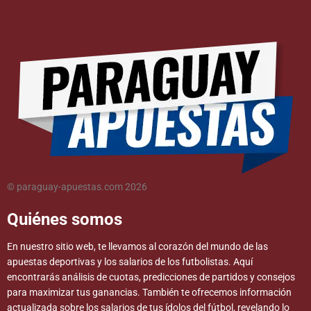
© paraguay-apuestas.com 2026
Quiénes somos
En nuestro sitio web, te llevamos al corazón del mundo de las
apuestas deportivas y los salarios de los futbolistas. Aquí
encontrarás análisis de cuotas, predicciones de partidos y consejos
para maximizar tus ganancias. También te ofrecemos información
actualizada sobre los salarios de tus ídolos del fútbol, revelando lo