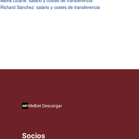
Alexis Duarte: salario y costes de transferencia
Richard Sánchez: salario y costes de transferencia
Melbet Descargar
Socios