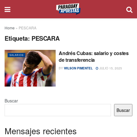
Home
»
PESCARA
Etiqueta:
PESCARA
Andrés Cubas: salario y costes
SALARIOS
de transferencia
BY
WILSON PIMENTEL
JULIO 15, 2025
Buscar
Buscar
Mensajes recientes