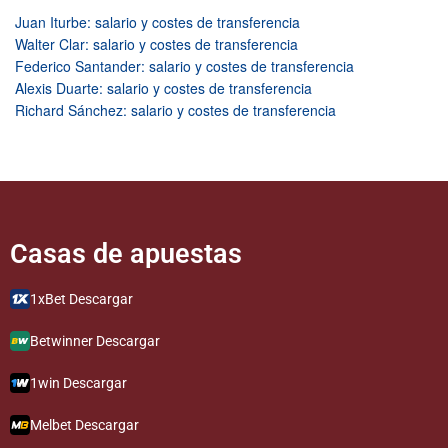
Juan Iturbe: salario y costes de transferencia
Walter Clar: salario y costes de transferencia
Federico Santander: salario y costes de transferencia
Alexis Duarte: salario y costes de transferencia
Richard Sánchez: salario y costes de transferencia
Casas de apuestas​​​
1xBet Descargar
Betwinner Descargar
1win Descargar
Melbet Descargar