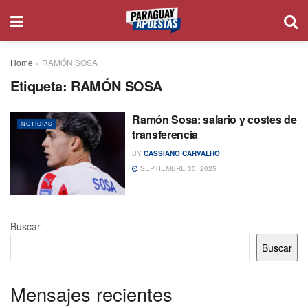
Home
»
RAMÓN SOSA
Etiqueta:
RAMÓN SOSA
Ramón Sosa: salario y costes de
NOTICIAS
transferencia
BY
CASSIANO CARVALHO
SEPTIEMBRE 30, 2025
Buscar
Buscar
Mensajes recientes