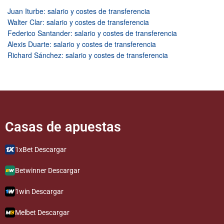
Juan Iturbe: salario y costes de transferencia
Walter Clar: salario y costes de transferencia
Federico Santander: salario y costes de transferencia
Alexis Duarte: salario y costes de transferencia
Richard Sánchez: salario y costes de transferencia
Casas de apuestas​​​
1xBet Descargar
Betwinner Descargar
1win Descargar
Melbet Descargar